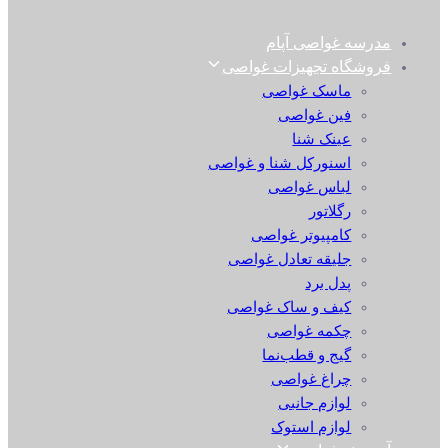
مدرسه غواصی آپام
فروشگاه تجهیزات غواصی
ماسک غواصی
فین غواصی
عینک شنا
اسنورکل شنا و غواصی
لباس غواصی
رگلاتور
کامپیوتر غواصی
جلیقه تعادل غواصی
پدل برد
کیف و ساک غواصی
چکمه غواصی
گیج و قطب‌نما
چراغ غواصی
لوازم جانبی
لوازم استوک